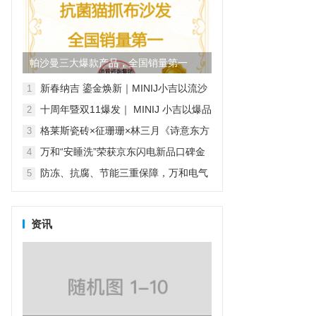
帕沙曼三大爆款产品，全国销量第一
新春纳吉 鎏金焕新｜MINIJ小吉以流沙
1
金系列家电开启新年家装新风尚
十周年暨双11爆发｜ MINIJ 小吉以爆品
2
矩阵与“小吉风”美学，打造理想家的模
格莱斯瓷砖×征珊珊×林三月《诗意东方
3
样
·瓷韵绒光》非遗绒花纪录片
万和“安睡洗”荣获京东闪电新品口碑金
4
奖，实力见证品质之选
防冻、抗腐、节能三重保障，万和电气
5
守护元宵节阖家团圆夜
资讯