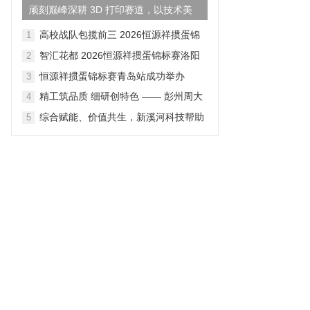
顽刻巅峰深耕 3D 打印赛道，以技术美
学重构国货鞋履产业新格...
高校战队包揽前三 2026恒源祥掼蛋锦
1
标赛成都站落幕
智汇花都 2026恒源祥掼蛋锦标赛洛阳
2
站落幕
恒源祥掼蛋锦标赛青岛站成功举办
3
精工筑品质 细研创特色 —— 彭州周大
4
生全链路产品打磨纪实
综合赋能、价值共生，新溪河科技帮助
5
企业释放数据价值、对接适配政策资源