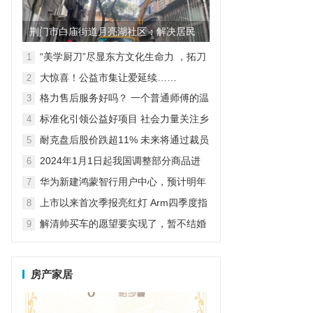
荆门市白庙街道月亮湖社区：解决居民
烦心事 提升居民生活环境
“美学厨刀”尽显东方文化生命力 ，拓刀
1
具惊艳亮相2023年上海百货会
大惊喜！公益市集让爱延续……
2
格力售后服务好吗？ 一个普通师傅的温
3
情公益之旅
标准化引领公益好项目 社会力量关注乡
4
村紧急救援与救护
耐克盘后股价跌超11% 未来将通过裁员
5
等方式节约20亿美元成本
2024年1月1日起我国调整部分商品进
6
出口关税
华为新建鸿蒙智行用户中心，预计明年
7
达到800家独立门店
上市以来首次季报亮红灯 Arm四季度指
8
引逊于预期，盘后跌超7%
解清帅买车的愿望要实现了，暂不结婚
9
先要直播带货，亲人给出答案
房产家居