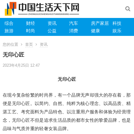
综合
财经
资讯
汽车
房产家居
科技
旅游
时尚
公益
消费
健康
娱乐
您的位置
首页
资讯
无印心匠
2023年4月25日 12:47
无印心匠
在现今复杂纷繁的时尚界，有一个品牌无声却强大的存在着，那
便是无印心匠。以简约、自然、纯粹为核心理念、以高品质、精
湛工艺、考究面料为产品特色、以注重用户服务和体验为经营理
念，无印心匠不但是追求生活品质的都市女性的挚爱品牌，也是
品味与气质并重的轻奢女装品牌。