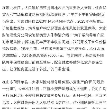
在湖北枝江，大口黑鲈养殖是当地农户的重要收入来源，但自然
灾害和市场价格波动长期困扰着养殖户，“丰产不丰收”的问题尤
为突出。大家财险自2023年起启动保险试点，2025年创新推出
价格指数保险，为养殖户构筑起覆盖市场风险的双重保障。大家
财险湖北分公司农险部负责人朱和清介绍：“为了帮助养殖户应
对市场风险，解决他们丰产不丰收的问题，我们开发了鲈鱼价格
指数保险。”截至目前，已有10户养殖主体完成投保，承保水面
达3000亩，风险保障总额近7000万元。与此同时，基层服务团
队将承保理赔窗口前移至塘头，配合财政补贴降低农户参保负
担，让保险真正走进了养殖户的日常生活。
在山东菏泽单县，大家财险将服务延伸至小麦生产的“田间最后
一公里”。今年4月14日，正值小麦产量形成的关键期，公司在马
六行政村启动小麦科技防灾减灾专项行动。面对干热风、早衰等
风险，大家财险采用无人机精准飞防作业，作业团队依托卫星地