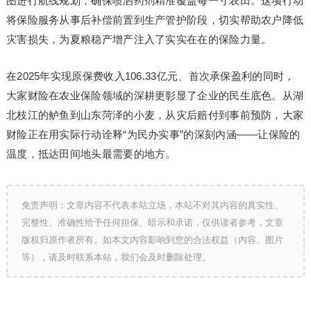
图进行航线规划，确保喷洒药剂精准覆盖每一寸农田。这项行动
将保险服务从事后补偿前置到生产管护阶段，切实帮助农户降低
灾害损失，为夏粮稳产增产注入了实实在在的保险力量。
在2025年实现原保费收入106.33亿元、首次承保盈利的同时，
大家财险在农业保险领域的深耕更彰显了企业的民生底色。从湖
北枝江的鲈鱼到山东菏泽的小麦，从灾后赔付到事前预防，大家
财险正在用实际行动诠释“为民办实事”的深刻内涵——让保险的
温度，抵达田间地头最需要的地方。
免责声明：文章内容不代表本站立场，本站不对其内容的真实性、
完整性、准确性给予任何担保、暗示和承诺，仅供读者参考，文章
版权归原作者所有。如本文内容影响到您的合法权益（内容、图片
等），请及时联系本站，我们会及时删除处理。