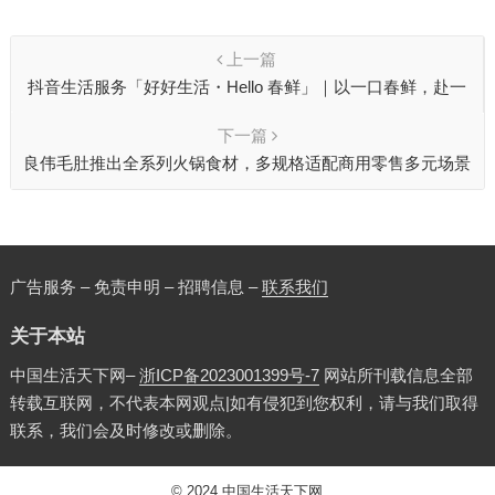
上一篇
抖音生活服务「好好生活・Hello 春鲜」｜以一口春鲜，赴一
场春日之约
下一篇
良伟毛肚推出全系列火锅食材，多规格适配商用零售多元场景
广告服务 – 免责申明 – 招聘信息 –
联系我们
关于本站
中国生活天下网–
浙ICP备2023001399号-7
网站所刊载信息全部
转载互联网，不代表本网观点|如有侵犯到您权利，请与我们取得
联系，我们会及时修改或删除。
© 2024
中国生活天下网