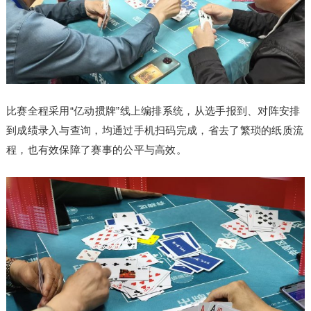
比赛全程采用“亿动掼牌”线上编排系统，从选手报到、对阵安排
到成绩录入与查询，均通过手机扫码完成，省去了繁琐的纸质流
程，也有效保障了赛事的公平与高效。