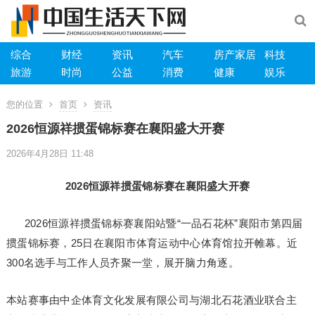
综合
财经
资讯
汽车
房产家居
科技
旅游
时尚
公益
消费
健康
娱乐
您的位置
首页
资讯
2026恒源祥掼蛋锦标赛在襄阳盛大开赛
2026年4月28日 11:48
2026恒源祥掼蛋锦标赛在襄阳盛大开赛
2026恒源祥掼蛋锦标赛襄阳站暨“一品石花杯”襄阳市第四届
掼蛋锦标赛，25日在襄阳市体育运动中心体育馆拉开帷幕。近
300名选手与工作人员齐聚一堂，展开脑力角逐。
本站赛事由中企体育文化发展有限公司与湖北石花酒业联合主