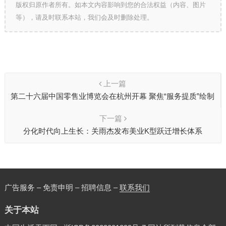
版权归原作者所有。如本文内容影响到您的合法权益（内容、图片
等），请及时联系本站，我们会及时删除处理。
上一篇
第二十六届中国零售业博览会在杭州开幕 聚焦“服务提质”绘制
行业新蓝图
下一篇
分化时代向上生长：关雨杰发布美业K型跃迁增长体系
广告服务 – 免责申明 – 招聘信息 –
联系我们
关于本站