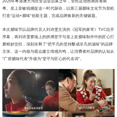
2025年粤港澳大湾区全运会启幕之年，全民运动热潮席卷南
粤。皇上皇敏锐捕捉这一时代脉动，以第三届腊味文化节为契机
打造“运动×腊味”创新主题，完成品牌焕新的关键破题。
本次腊味节以品牌代言人刘诗雯主演的《冠军的家常》TVC拉开
序幕，将刘诗雯赛场上的拼搏坚守与皇上皇腊味制作中的匠心打
磨精妙交织，深刻诠释了“把平凡的坚持酿成非凡的滋味”的品牌
主张。这一内核与观众建立情感共鸣，让消费者对品牌的认知从
“广府腊味代表”升级为“坚守与匠心的代名词”。