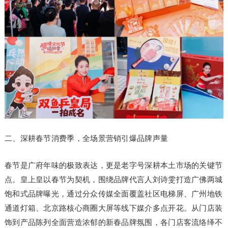
二、深耕春节消费季，全场景营销引爆品牌声量
春节是广府年味的极致表达，更是老字号深耕本土市场的关键节
点。皇上皇以春节为契机，围绕品牌代言人刘诗雯打造广佛两城
饱和式品牌曝光，通过分众传媒全面覆盖社区电梯屏、广州地铁
通道灯箱、北京路核心商圈大屏等线下媒介多点开花。从门店装
饰到产品陈列全面营造浓郁的新春品牌氛围，各门店客流络绎不