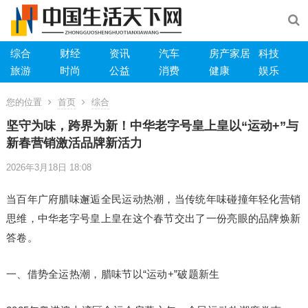
综合
财经
资讯
汽车
房产家居
科技
旅游
时尚
公益
消费
健康
娱乐
您的位置
首页
综合
坚守为味，跨界为新！中华老字号皇上皇以“运动+”与
新春营销激活品牌新活力
2026年3月18日 18:08
当百年广府腊味邂逅全民运动热潮，当传统年味碰撞年轻化营销
思维，中华老字号皇上皇在这个春节交出了一份亮眼的品牌焕新
答卷。
一、借势全运热潮，腊味节以“运动+”破题新生