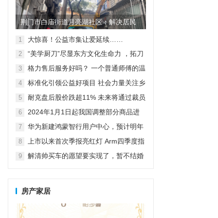
荆门市白庙街道月亮湖社区：解决居民
烦心事 提升居民生活环境
大惊喜！公益市集让爱延续……
1
“美学厨刀”尽显东方文化生命力 ，拓刀
2
具惊艳亮相2023年上海百货会
格力售后服务好吗？ 一个普通师傅的温
3
情公益之旅
标准化引领公益好项目 社会力量关注乡
4
村紧急救援与救护
耐克盘后股价跌超11% 未来将通过裁员
5
等方式节约20亿美元成本
2024年1月1日起我国调整部分商品进
6
出口关税
华为新建鸿蒙智行用户中心，预计明年
7
达到800家独立门店
上市以来首次季报亮红灯 Arm四季度指
8
引逊于预期，盘后跌超7%
解清帅买车的愿望要实现了，暂不结婚
9
先要直播带货，亲人给出答案
房产家居