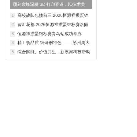
顽刻巅峰深耕 3D 打印赛道，以技术美
学重构国货鞋履产业新格...
高校战队包揽前三 2026恒源祥掼蛋锦
1
标赛成都站落幕
智汇花都 2026恒源祥掼蛋锦标赛洛阳
2
站落幕
恒源祥掼蛋锦标赛青岛站成功举办
3
精工筑品质 细研创特色 —— 彭州周大
4
生全链路产品打磨纪实
综合赋能、价值共生，新溪河科技帮助
5
企业释放数据价值、对接适配政策资源