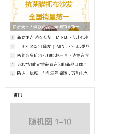
帕沙曼三大爆款产品，全国销量第一
新春纳吉 鎏金焕新｜MINIJ小吉以流沙
1
金系列家电开启新年家装新风尚
十周年暨双11爆发｜ MINIJ 小吉以爆品
2
矩阵与“小吉风”美学，打造理想家的模
格莱斯瓷砖×征珊珊×林三月《诗意东方
3
样
·瓷韵绒光》非遗绒花纪录片
万和“安睡洗”荣获京东闪电新品口碑金
4
奖，实力见证品质之选
防冻、抗腐、节能三重保障，万和电气
5
守护元宵节阖家团圆夜
资讯