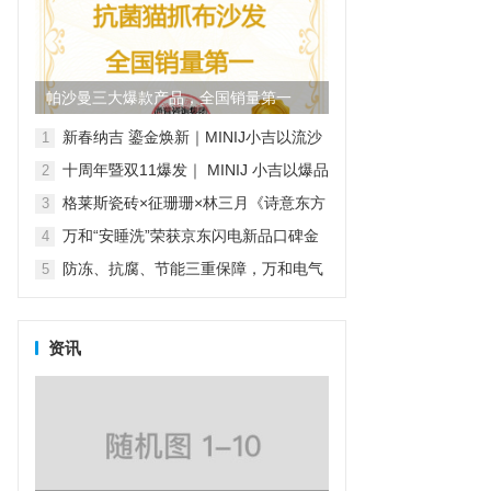
帕沙曼三大爆款产品，全国销量第一
新春纳吉 鎏金焕新｜MINIJ小吉以流沙
1
金系列家电开启新年家装新风尚
十周年暨双11爆发｜ MINIJ 小吉以爆品
2
矩阵与“小吉风”美学，打造理想家的模
格莱斯瓷砖×征珊珊×林三月《诗意东方
3
样
·瓷韵绒光》非遗绒花纪录片
万和“安睡洗”荣获京东闪电新品口碑金
4
奖，实力见证品质之选
防冻、抗腐、节能三重保障，万和电气
5
守护元宵节阖家团圆夜
资讯