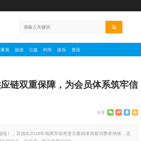
产家居
旅游
公益
时尚
娱乐
资讯
供应链双重保障，为会员体系筑牢信
报告》，其指出2026年电商市场将更注重精准洞察消费者情绪，适