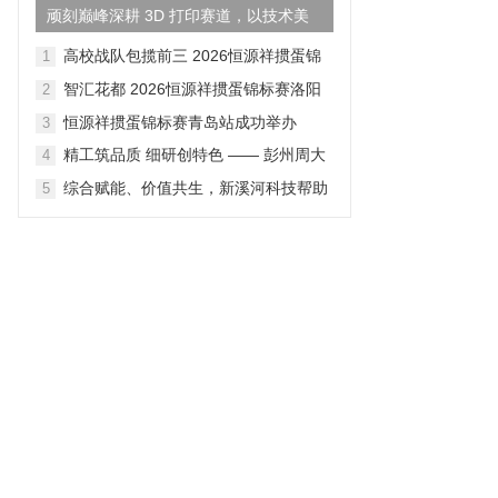
顽刻巅峰深耕 3D 打印赛道，以技术美
学重构国货鞋履产业新格...
高校战队包揽前三 2026恒源祥掼蛋锦
1
标赛成都站落幕
智汇花都 2026恒源祥掼蛋锦标赛洛阳
2
站落幕
恒源祥掼蛋锦标赛青岛站成功举办
3
精工筑品质 细研创特色 —— 彭州周大
4
生全链路产品打磨纪实
综合赋能、价值共生，新溪河科技帮助
5
企业释放数据价值、对接适配政策资源