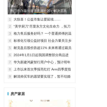
荆门市白庙街道月亮湖社区：解决居民
烦心事 提升居民生活环境
大惊喜！公益市集让爱延续……
1
“美学厨刀”尽显东方文化生命力 ，拓刀
2
具惊艳亮相2023年上海百货会
格力售后服务好吗？ 一个普通师傅的温
3
情公益之旅
标准化引领公益好项目 社会力量关注乡
4
村紧急救援与救护
耐克盘后股价跌超11% 未来将通过裁员
5
等方式节约20亿美元成本
2024年1月1日起我国调整部分商品进
6
出口关税
华为新建鸿蒙智行用户中心，预计明年
7
达到800家独立门店
上市以来首次季报亮红灯 Arm四季度指
8
引逊于预期，盘后跌超7%
解清帅买车的愿望要实现了，暂不结婚
9
先要直播带货，亲人给出答案
房产家居