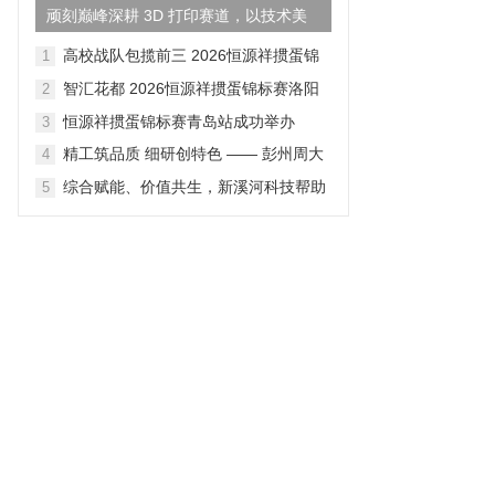
顽刻巅峰深耕 3D 打印赛道，以技术美
学重构国货鞋履产业新格...
高校战队包揽前三 2026恒源祥掼蛋锦
1
标赛成都站落幕
智汇花都 2026恒源祥掼蛋锦标赛洛阳
2
站落幕
恒源祥掼蛋锦标赛青岛站成功举办
3
精工筑品质 细研创特色 —— 彭州周大
4
生全链路产品打磨纪实
综合赋能、价值共生，新溪河科技帮助
5
企业释放数据价值、对接适配政策资源