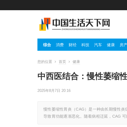
综合
消费
财经
科技
汽车
健康
房
您的位置
首页
健康
中西医结合：慢性萎缩
2025年8月7日 20:16
慢性萎缩性胃炎（CAG）是一种由长期慢性炎
导致胃功能逐渐恶化。随着病程迁延，CAG 