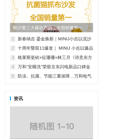
帕沙曼三大爆款产品，全国销量第一
新春纳吉 鎏金焕新｜MINIJ小吉以流沙
1
金系列家电开启新年家装新风尚
十周年暨双11爆发｜ MINIJ 小吉以爆品
2
矩阵与“小吉风”美学，打造理想家的模
格莱斯瓷砖×征珊珊×林三月《诗意东方
3
样
·瓷韵绒光》非遗绒花纪录片
万和“安睡洗”荣获京东闪电新品口碑金
4
奖，实力见证品质之选
防冻、抗腐、节能三重保障，万和电气
5
守护元宵节阖家团圆夜
资讯