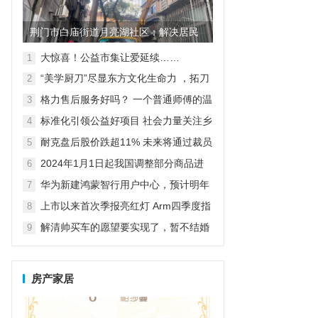
荆门市白庙街道月亮湖社区：解决居民
烦心事 提升居民生活环境
大惊喜！公益市集让爱延续……
1
“美学厨刀”尽显东方文化生命力 ，拓刀
2
具惊艳亮相2023年上海百货会
格力售后服务好吗？ 一个普通师傅的温
3
情公益之旅
标准化引领公益好项目 社会力量关注乡
4
村紧急救援与救护
耐克盘后股价跌超11% 未来将通过裁员
5
等方式节约20亿美元成本
2024年1月1日起我国调整部分商品进
6
出口关税
华为新建鸿蒙智行用户中心，预计明年
7
达到800家独立门店
上市以来首次季报亮红灯 Arm四季度指
8
引逊于预期，盘后跌超7%
解清帅买车的愿望要实现了，暂不结婚
9
先要直播带货，亲人给出答案
房产家居