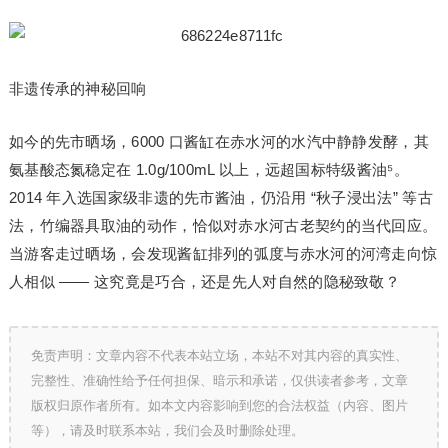
非遗传承的神秘回响
如今的先市晒场，6000 口酱缸在赤水河的水汽中静静发酵，其
氨基酸态氮稳定在 1.0g/100mL 以上，远超国标特级酱油⁵。
2014 年入选国家级非遗的先市酱油，仍沿用 “秋子浸出法” 等古
法，竹编器具取油的动作，恰似对赤水河古老契约的当代回应。
当游客走过晒场，会发现酱缸排列的弧度与赤水河的河湾走向惊
人相似 —— 这究竟是巧合，还是先人对自然的隐秘致敬？
免责声明：文章内容不代表本站立场，本站不对其内容的真实性、
完整性、准确性给予任何担保、暗示和承诺，仅供读者参考，文章
版权归原作者所有。如本文内容影响到您的合法权益（内容、图片
等），请及时联系本站，我们会及时删除处理。