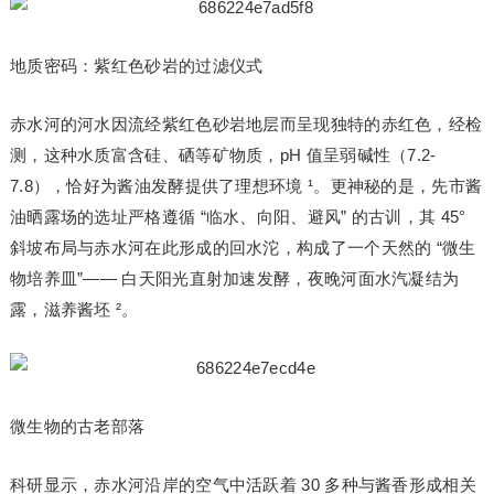
地质密码：紫红色砂岩的过滤仪式
赤水河的河水因流经紫红色砂岩地层而呈现独特的赤红色，经检
测，这种水质富含硅、硒等矿物质，pH 值呈弱碱性（7.2-
7.8），恰好为酱油发酵提供了理想环境 ¹。更神秘的是，先市酱
油晒露场的选址严格遵循 “临水、向阳、避风” 的古训，其 45°
斜坡布局与赤水河在此形成的回水沱，构成了一个天然的 “微生
物培养皿”—— 白天阳光直射加速发酵，夜晚河面水汽凝结为
露，滋养酱坯 ²。
微生物的古老部落
科研显示，赤水河沿岸的空气中活跃着 30 多种与酱香形成相关