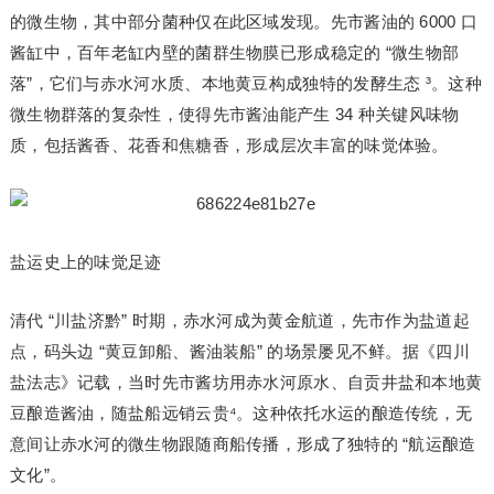
的微生物，其中部分菌种仅在此区域发现。先市酱油的 6000 口
酱缸中，百年老缸内壁的菌群生物膜已形成稳定的 “微生物部
落”，它们与赤水河水质、本地黄豆构成独特的发酵生态 ³。这种
微生物群落的复杂性，使得先市酱油能产生 34 种关键风味物
质，包括酱香、花香和焦糖香，形成层次丰富的味觉体验。
盐运史上的味觉足迹
清代 “川盐济黔” 时期，赤水河成为黄金航道，先市作为盐道起
点，码头边 “黄豆卸船、酱油装船” 的场景屡见不鲜。据《四川
盐法志》记载，当时先市酱坊用赤水河原水、自贡井盐和本地黄
豆酿造酱油，随盐船远销云贵⁴。这种依托水运的酿造传统，无
意间让赤水河的微生物跟随商船传播，形成了独特的 “航运酿造
文化”。