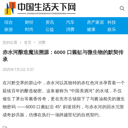
综合
财经
资讯
汽车
房产家居
科技
旅游
时尚
公益
消费
健康
娱乐
您的位置
首页
消费
赤水河酿造魔法溯源：6000 口酱缸与微生物的默契传
承
2025年7月1日 0:07
在川黔交界的群山中，赤水河以其独特的赤红色河水孕育着一个
延续百年的酿造秘密。这条被称为 “中国美酒河” 的水域，不仅
催生了茅台等酱香传奇，更在先市古镇留下了与酱油相关的微生
物密码 ——6000 口酱缸沿 45° 斜坡排列，与赤水河的回水沱形
成奇妙共振，仿佛在执行一场跨越世纪的自然契约。