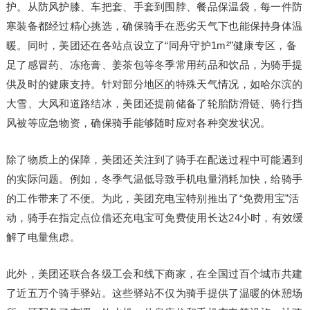
护。从防风护膝、车把套、手套到围脖、餐品保温袋，每一件防
寒装备都经过精心挑选，确保骑手在恶劣天气下也能保持身体温
暖。同时，美团还在各站点设立了“同舟守护1m²”健康专区，备
足了感冒药、冻疮膏、姜茶包等冬季常用药品和饮品，为骑手提
供及时的健康支持。针对部分地区的特殊天气情况，如哈尔滨的
大雪、大风和道路结冰，美团还提前储备了轮胎防滑链、骑行挡
风被等应急物资，确保骑手能够随时应对各种突发状况。
除了物质上的保障，美团还关注到了骑手在配送过程中可能遇到
的实际问题。例如，冬季气温低导致手机电量消耗加快，给骑手
的工作带来了不便。为此，美团充电宝特别推出了“免费用宝”活
动，骑手在指定点位借还充电宝可免费使用长达24小时，有效缓
解了电量焦虑。
此外，美团还联合各级工会和线下商家，在全国过百个城市共建
了近五万个骑手驿站。这些驿站不仅为骑手提供了温暖的休憩场