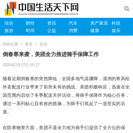
综合
财经
资讯
汽车
房产家居
科技
旅游
时尚
公益
消费
健康
娱乐
您的位置
首页
生活
倒春寒来袭，美团全力推进骑手保障工作
2025年2月27日 15:17
随着近期倒春寒的突然降临，全国多地气温骤降，凛冽的寒风给
外卖配送行业带来了前所未有的挑战。美团积极响应，迅速在全
国范围内启动了冬季配送关怀活动，将骑手保障作为核心任务，
通过一系列贴心且有效的措施，为骑手们筑起了一道坚实的后
盾。
在防寒物资方面，美团不遗余力地为骑手们提供了全方位的保