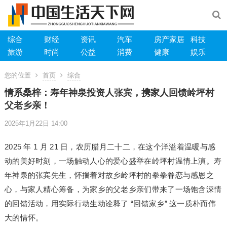
综合
财经
资讯
汽车
房产家居
科技
旅游
时尚
公益
消费
健康
娱乐
您的位置
首页
综合
情系桑梓：寿年神泉投资人张宾，携家人回馈岭坪村
父老乡亲！
2025年1月22日 14:00
2025 年 1 月 21 日，农历腊月二十二，在这个洋溢着温暖与感
动的美好时刻，一场触动人心的爱心盛举在岭坪村温情上演。寿
年神泉的张宾先生，怀揣着对故乡岭坪村的拳拳眷恋与感恩之
心，与家人精心筹备，为家乡的父老乡亲们带来了一场饱含深情
的回馈活动，用实际行动生动诠释了 “回馈家乡” 这一质朴而伟
大的情怀。