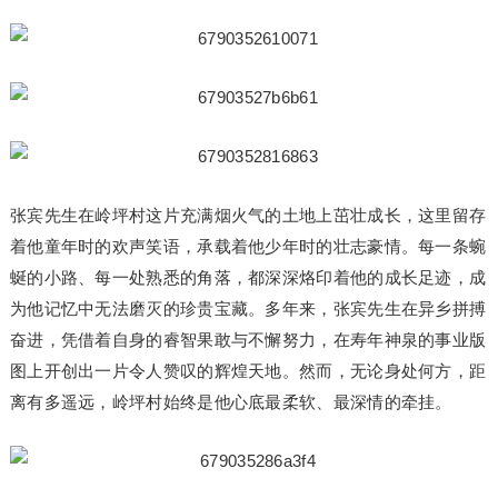
张宾先生在岭坪村这片充满烟火气的土地上茁壮成长，这里留存
着他童年时的欢声笑语，承载着他少年时的壮志豪情。每一条蜿
蜒的小路、每一处熟悉的角落，都深深烙印着他的成长足迹，成
为他记忆中无法磨灭的珍贵宝藏。多年来，张宾先生在异乡拼搏
奋进，凭借着自身的睿智果敢与不懈努力，在寿年神泉的事业版
图上开创出一片令人赞叹的辉煌天地。然而，无论身处何方，距
离有多遥远，岭坪村始终是他心底最柔软、最深情的牵挂。