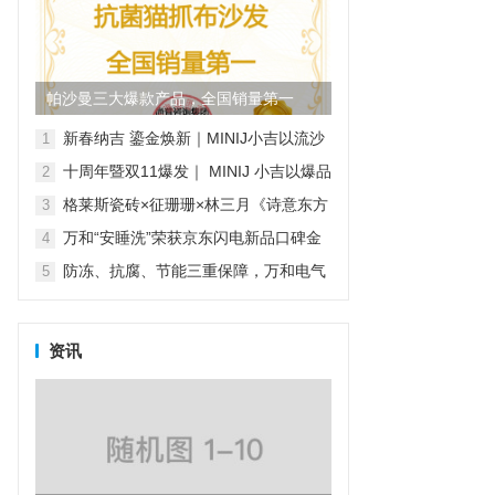
帕沙曼三大爆款产品，全国销量第一
新春纳吉 鎏金焕新｜MINIJ小吉以流沙
1
金系列家电开启新年家装新风尚
十周年暨双11爆发｜ MINIJ 小吉以爆品
2
矩阵与“小吉风”美学，打造理想家的模
格莱斯瓷砖×征珊珊×林三月《诗意东方
3
样
·瓷韵绒光》非遗绒花纪录片
万和“安睡洗”荣获京东闪电新品口碑金
4
奖，实力见证品质之选
防冻、抗腐、节能三重保障，万和电气
5
守护元宵节阖家团圆夜
资讯