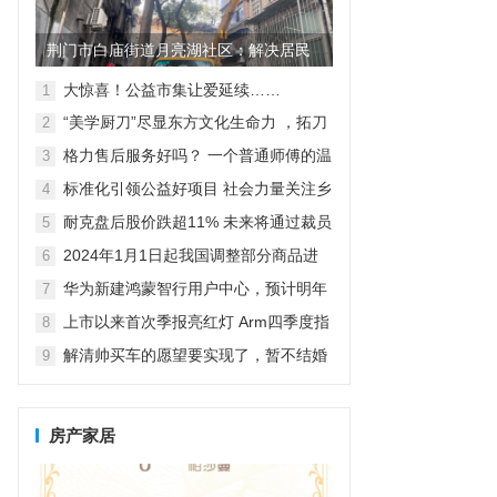
荆门市白庙街道月亮湖社区：解决居民
烦心事 提升居民生活环境
大惊喜！公益市集让爱延续……
1
“美学厨刀”尽显东方文化生命力 ，拓刀
2
具惊艳亮相2023年上海百货会
格力售后服务好吗？ 一个普通师傅的温
3
情公益之旅
标准化引领公益好项目 社会力量关注乡
4
村紧急救援与救护
耐克盘后股价跌超11% 未来将通过裁员
5
等方式节约20亿美元成本
2024年1月1日起我国调整部分商品进
6
出口关税
华为新建鸿蒙智行用户中心，预计明年
7
达到800家独立门店
上市以来首次季报亮红灯 Arm四季度指
8
引逊于预期，盘后跌超7%
解清帅买车的愿望要实现了，暂不结婚
9
先要直播带货，亲人给出答案
房产家居