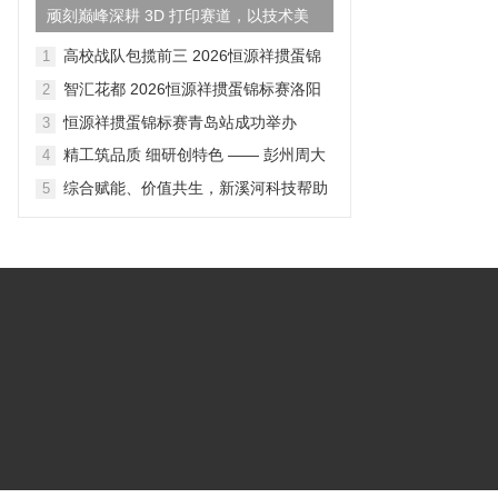
顽刻巅峰深耕 3D 打印赛道，以技术美
学重构国货鞋履产业新格...
高校战队包揽前三 2026恒源祥掼蛋锦
1
标赛成都站落幕
智汇花都 2026恒源祥掼蛋锦标赛洛阳
2
站落幕
恒源祥掼蛋锦标赛青岛站成功举办
3
精工筑品质 细研创特色 —— 彭州周大
4
生全链路产品打磨纪实
综合赋能、价值共生，新溪河科技帮助
5
企业释放数据价值、对接适配政策资源