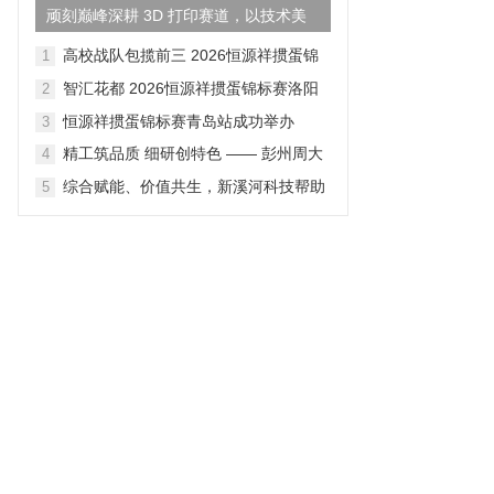
顽刻巅峰深耕 3D 打印赛道，以技术美
学重构国货鞋履产业新格...
高校战队包揽前三 2026恒源祥掼蛋锦
1
标赛成都站落幕
智汇花都 2026恒源祥掼蛋锦标赛洛阳
2
站落幕
恒源祥掼蛋锦标赛青岛站成功举办
3
精工筑品质 细研创特色 —— 彭州周大
4
生全链路产品打磨纪实
综合赋能、价值共生，新溪河科技帮助
5
企业释放数据价值、对接适配政策资源