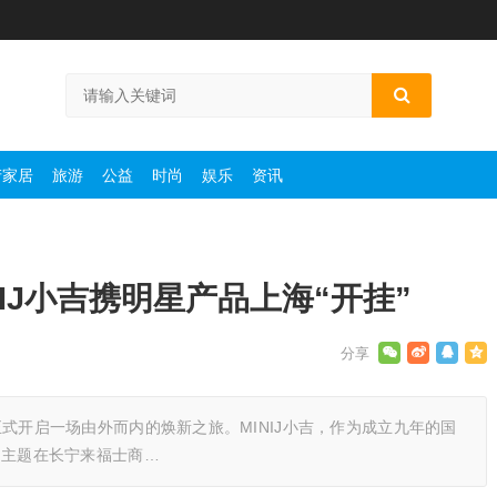
产家居
旅游
公益
时尚
娱乐
资讯
IJ小吉携明星产品上海“开挂”
海正式开启一场由外而内的焕新之旅。MINIJ小吉，作为成立九年的国
作为主题在长宁来福士商…