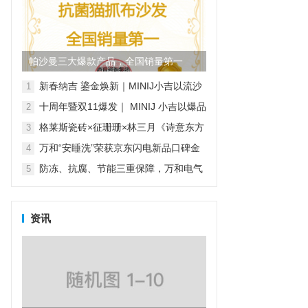
帕沙曼三大爆款产品，全国销量第一
新春纳吉 鎏金焕新｜MINIJ小吉以流沙
1
金系列家电开启新年家装新风尚
十周年暨双11爆发｜ MINIJ 小吉以爆品
2
矩阵与“小吉风”美学，打造理想家的模
格莱斯瓷砖×征珊珊×林三月《诗意东方
3
样
·瓷韵绒光》非遗绒花纪录片
万和“安睡洗”荣获京东闪电新品口碑金
4
奖，实力见证品质之选
防冻、抗腐、节能三重保障，万和电气
5
守护元宵节阖家团圆夜
资讯