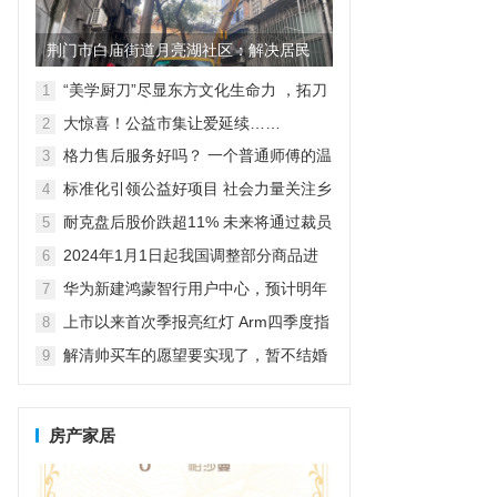
荆门市白庙街道月亮湖社区：解决居民
烦心事 提升居民生活环境
“美学厨刀”尽显东方文化生命力 ，拓刀
1
具惊艳亮相2023年上海百货会
大惊喜！公益市集让爱延续……
2
格力售后服务好吗？ 一个普通师傅的温
3
情公益之旅
标准化引领公益好项目 社会力量关注乡
4
村紧急救援与救护
耐克盘后股价跌超11% 未来将通过裁员
5
等方式节约20亿美元成本
2024年1月1日起我国调整部分商品进
6
出口关税
华为新建鸿蒙智行用户中心，预计明年
7
达到800家独立门店
上市以来首次季报亮红灯 Arm四季度指
8
引逊于预期，盘后跌超7%
解清帅买车的愿望要实现了，暂不结婚
9
先要直播带货，亲人给出答案
房产家居