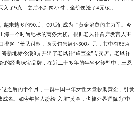
断买入了5克。之后不到两小时，金价便涨了4元/克。
越来越多的90后、00后们成为了黄金消费的主力军。今
上海一个时尚地标的商务大楼。根据老凤祥首席发言人王
排起了长队付款，两天销售额达300万元，其中有65%
海新地标今潮8弄开出了老凤祥“藏宝金”专卖店。老凤祥
世纪的经典珠宝品牌，在近二十多年的年轻化转型中，王恩
，而在这之后的半个月，一群中国中年女性大量收购黄金，引发
战成名。如今年轻人纷纷“入坑”黄金，也被外界调侃为“中