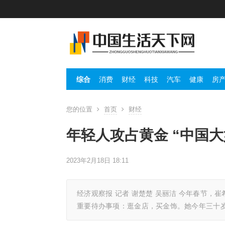
综合
消费
财经
科技
汽车
健康
房
您的位置
首页
财经
年轻人攻占黄金 “中国大
2023年2月18日 18:11
经济观察报 记者 谢楚楚 吴丽洁 今年春节
重要待办事项：逛金店，买金饰。她今年三十