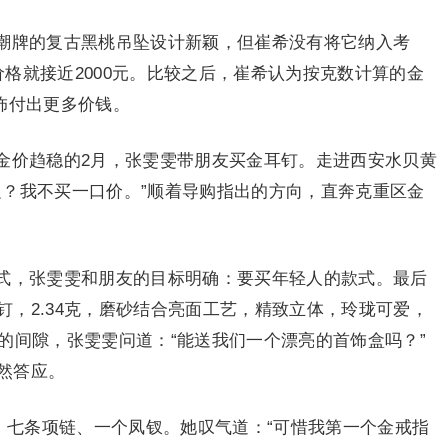
潮牌的复古黑桃吊坠设计新颖，但崔希没有将它纳入考
格就接近2000元。比较之后，崔希认为按克数计算的金
饰付出更多价钱。
金价趋稳的2月，张雯雯带朋友买金耳钉。走进西安水贝黄
边？我不买一口价。”顺着导购指出的方向，直奔克重区金
式，张雯雯和朋友的目标明确：要买年轻人的款式。最后
，2.34克，磨砂结合亮面工艺，精致立体，玲珑可爱，
的间隙，张雯雯问道：“能送我们一个漂亮的首饰盒吗？”
然答应。
、七条项链、一个凤钗。她叹气道：“可惜我第一个金戒指