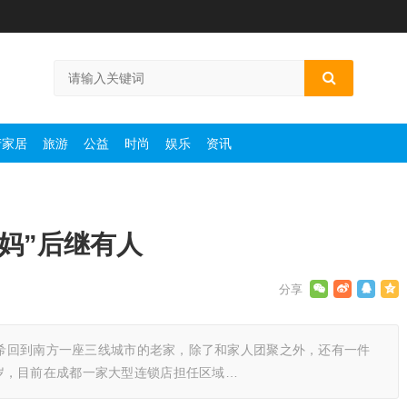
产家居
旅游
公益
时尚
娱乐
资讯
妈”后继有人
，崔希回到南方一座三线城市的老家，除了和家人团聚之外，还有一件
岁，目前在成都一家大型连锁店担任区域…