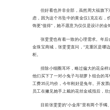
但好看也并非全部，虽然周大福旗下
虑，因为这个吊坠中的黄金仅1克左右，价
饰更“值得”，她不愿意为仅仅是设计的金
张雯雯也有着一致的心理需求。年后
金珠宝商城，张雯雯直问，“克重区是哪
柜。
排除小细圈耳环，略过偏大的花朵样
他们买下了一对小兔子与胡萝卜组合的耳钉
工费35元均价，今年刚好是兔年。开发票
员工在撇见她手上戴的花丝金戒指后，欣
目前张雯雯的“小金库”里有两个手镯