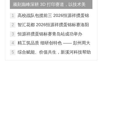
顽刻巅峰深耕 3D 打印赛道，以技术美
学重构国货鞋履产业新格...
高校战队包揽前三 2026恒源祥掼蛋锦
1
标赛成都站落幕
智汇花都 2026恒源祥掼蛋锦标赛洛阳
2
站落幕
恒源祥掼蛋锦标赛青岛站成功举办
3
精工筑品质 细研创特色 —— 彭州周大
4
生全链路产品打磨纪实
综合赋能、价值共生，新溪河科技帮助
5
企业释放数据价值、对接适配政策资源