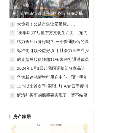
荆门市白庙街道月亮湖社区：解决居民
烦心事 提升居民生活环境
大惊喜！公益市集让爱延续……
1
“美学厨刀”尽显东方文化生命力 ，拓刀
2
具惊艳亮相2023年上海百货会
格力售后服务好吗？ 一个普通师傅的温
3
情公益之旅
标准化引领公益好项目 社会力量关注乡
4
村紧急救援与救护
耐克盘后股价跌超11% 未来将通过裁员
5
等方式节约20亿美元成本
2024年1月1日起我国调整部分商品进
6
出口关税
华为新建鸿蒙智行用户中心，预计明年
7
达到800家独立门店
上市以来首次季报亮红灯 Arm四季度指
8
引逊于预期，盘后跌超7%
解清帅买车的愿望要实现了，暂不结婚
9
先要直播带货，亲人给出答案
房产家居