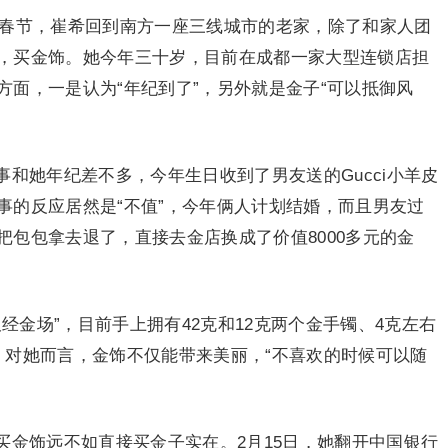
春节，崔希回到南方一座三线城市的老家，除了和家人团
，买金饰。她今年三十岁，目前在成都一家大型连锁店担
面，一是认为“年纪到了”，另外就是金子“可以抵御风
和她年纪差不多，今年生日收到了男友送的Gucci小羊皮
事的反应居然是“不值”，今年俩人计划结婚，而且男友过
包包拿去退了，直接去金店换成了价值8000多元的金
经金场”，目前手上拥有42克和12克两个金手镯、4克左右
。对她而言，金饰不仅能带来美丽，“不喜欢的时候可以随
买金饰远不如直接买金子实在。2月15日，她翻开中国银行