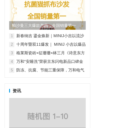
帕沙曼三大爆款产品，全国销量第一
新春纳吉 鎏金焕新｜MINIJ小吉以流沙
1
金系列家电开启新年家装新风尚
十周年暨双11爆发｜ MINIJ 小吉以爆品
2
矩阵与“小吉风”美学，打造理想家的模
格莱斯瓷砖×征珊珊×林三月《诗意东方
3
样
·瓷韵绒光》非遗绒花纪录片
万和“安睡洗”荣获京东闪电新品口碑金
4
奖，实力见证品质之选
防冻、抗腐、节能三重保障，万和电气
5
守护元宵节阖家团圆夜
资讯